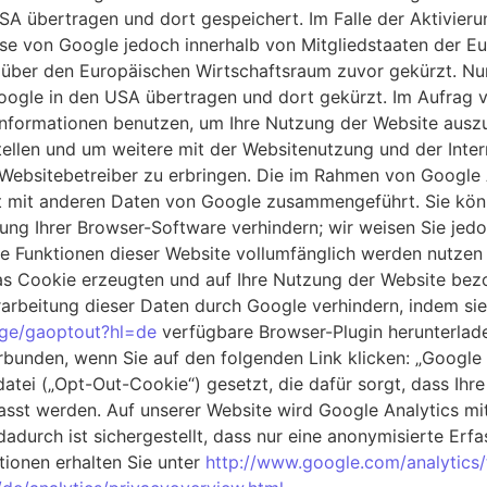
SA übertragen und dort gespeichert. Im Falle der Aktivier
esse von Google jedoch innerhalb von Mitgliedstaaten der E
ber den Europäischen Wirtschaftsraum zuvor gekürzt. Nur 
oogle in den USA übertragen und dort gekürzt. Im Aufrag 
Informationen benutzen, um Ihre Nutzung der Website ausz
ellen und um weitere mit der Websitenutzung und der Inte
Websitebetreiber zu erbringen. Die im Rahmen von Google 
cht mit anderen Daten von Google zusammengeführt. Sie kö
ung Ihrer Browser-Software verhindern; wir weisen Sie jedo
che Funktionen dieser Website vollumfänglich werden nutze
as Cookie erzeugten und auf Ihre Nutzung der Website bezog
arbeitung dieser Daten durch Google verhindern, indem si
age/gaoptout?hl=de
verfügbare Browser-Plugin herunterladen
bunden, wenn Sie auf den folgenden Link klicken: „Google 
tdatei („Opt-Out-Cookie“) gesetzt, die dafür sorgt, dass Ih
fasst werden. Auf unserer Website wird Google Analytics m
dadurch ist sichergestellt, dass nur eine anonymisierte Erf
tionen erhalten Sie unter
http://www.google.com/analytics/