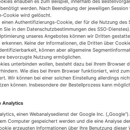
kies erlauben es zum Beispiel, innerhalb des Be­stellvorga
 benötigt werden. Nach Beendigung der jeweiligen Session
n-Cookie wird gelöscht.
einen Authentifizierungs-Cookie, der für die Nutzung des S
en Sie in den Daten­schutzbestimmungen des SSO-Dienstes)
timierung unseres Angebotes können wir Dritten gestatten
erkennen. Keine der Informationen, die Dritten über Cook
Identifizierbarkeit, können aber allgemeine Segment­in­forma
Ihre bevorz­ugte Nutzung ermöglichen.
kies unterbinden wollen, besteht dazu bei Ihrem Browser d
hindern. Wie dies bei Ihrem Browser funktioniert, wird zu
rt. Wir können bei einer solchen Einstellung allerdings nicht
zen können. Insbesondere der Bestellprozess kann möglich
 Analytics
lytics, einen Webanalysedienst der Google Inc. („Google“)
Ihrem Computer gespeichert werden und die eine Analyse d
ookie erzeugten Informationen über Ihre Benutzung dieser 