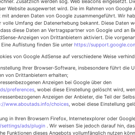
chner. Zusätzlich werden sog. Web Beacons eingesetzt. Die
ieser Website ausgewertet wird. Die im Rahmen von Google
ht mit anderen Daten von Google zusammengeführt. Wir hab
er volle Umfang der Datenerhebung bekannt. Diese Daten w
h, dass diese Daten an Vertragspartner von Google und an
Sense-Anzeigen von Drittanbietern aktiviert. Die vorgena
Eine Auflistung finden Sie unter
https://support.google.c
Cookies von Google AdSense auf verschiedene Weise verhind
nstellung Ihrer Browser-Software, insbesondere führt die 
n von Drittanbietern erhalten;
teressenbezogenen Anzeigen bei Google über den
ds/preferences
, wobei diese Einstellung gelöscht wird, we
eressenbezogenen Anzeigen der Anbieter, die Teil der Sel
p://www.aboutads.info/choices
, wobei diese Einstellung ge
ung in Ihren Browsern Firefox, Internetexplorer oder Goog
settings/ads/plugin
. Wir weisen Sie jedoch darauf hin, das
che Funktionen dieses Angebots vollumfänglich nutzen könn