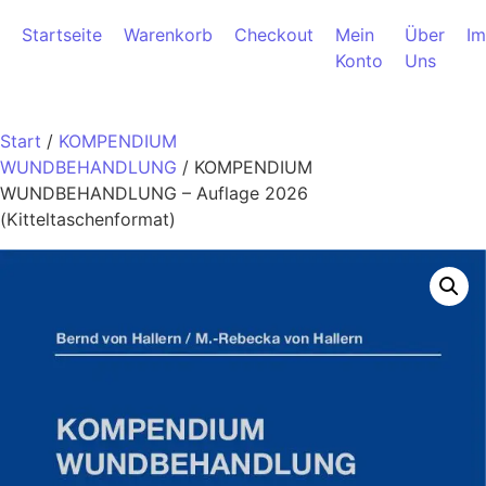
Zum Inhalt springen
Startseite
Warenkorb
Checkout
Mein
Über
I
Konto
Uns
Start
/
KOMPENDIUM
WUNDBEHANDLUNG
/ KOMPENDIUM
WUNDBEHANDLUNG – Auflage 2026
(Kitteltaschenformat)